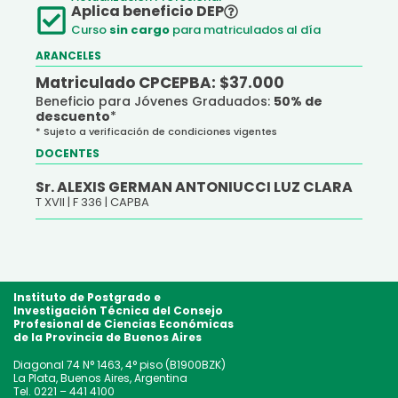
Aplica beneficio DEP
Curso
sin cargo
para matriculados al día
ARANCELES
Matriculado CPCEPBA: $37.000
Beneficio para Jóvenes Graduados:
50% de
descuento
*
* Sujeto a verificación de condiciones vigentes
DOCENTES
Sr. ALEXIS GERMAN ANTONIUCCI LUZ CLARA
T XVII |
F 336 |
CAPBA
Instituto de Postgrado e
Investigación Técnica
del Consejo
Profesional de Ciencias Económicas
de la Provincia de Buenos Aires
Diagonal 74 N° 1463, 4° piso (B1900BZK)
La Plata, Buenos Aires, Argentina
Tel. 0221 – 441 4100