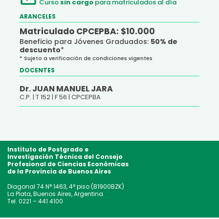
Curso
sin cargo
para matriculados al día
ARANCELES
Matriculado CPCEPBA: $10.000
Beneficio para Jóvenes Graduados:
50% de
descuento
*
* Sujeto a verificación de condiciones vigentes
DOCENTES
Dr. JUAN MANUEL JARA
C.P. |
T 152 |
F 56 |
CPCEPBA
Instituto de Postgrado e
Investigación Técnica
del Consejo
Profesional de Ciencias Económicas
de la Provincia de Buenos Aires
Diagonal 74 N° 1463, 4° piso (B1900BZK)
La Plata, Buenos Aires, Argentina
Tel. 0221 – 441 4100