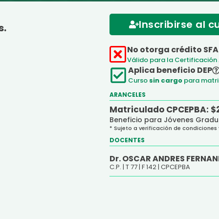
Inscribirse al c
s.
No otorga crédito SFA
Válido para la Certificación
Aplica beneficio DEP
Curso
sin cargo
para matri
ARANCELES
Matriculado CPCEPBA: $
Beneficio para Jóvenes Grad
* Sujeto a verificación de condiciones
DOCENTES
Dr. OSCAR ANDRES FERNAN
C.P. |
T 77 |
F 142 |
CPCEPBA