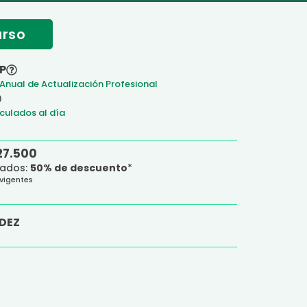
urso
P
 Anual de Actualización Profesional
culados al día
27.500
uados:
50% de descuento
*
 vigentes
DEZ