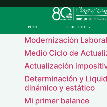
INICIO
INSTITUCIONAL
Modernización Labora
Medio Ciclo de Actuali
Actualización imposit
Determinación y Liqui
dinámico y estático
Mi primer balance